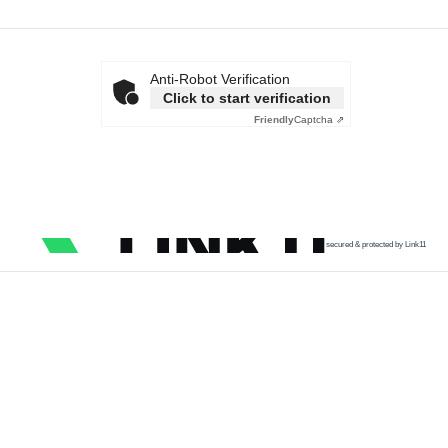
Anti-Robot Verification
Click to start verification
Friendly
Captcha ⇗
secured & protected by Link11