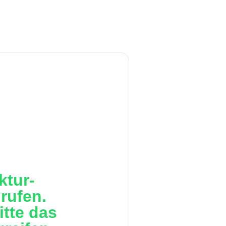
ktur-
rufen.
itte das