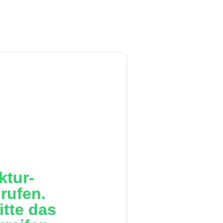
ktur-
rufen.
itte das