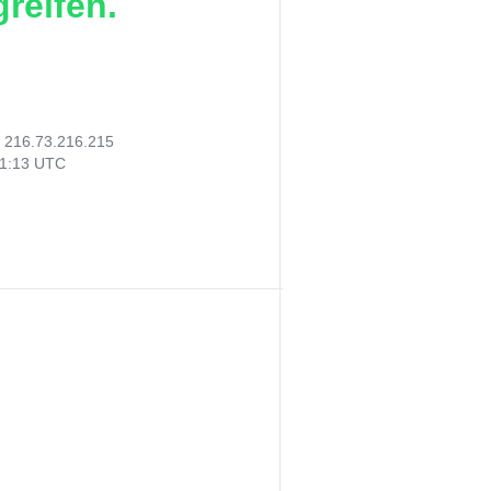
reifen.
:
216.73.216.215
31:13 UTC