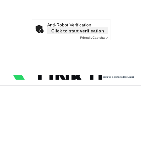
Anti-Robot Verification
Click to start verification
Friendly
Captcha ⇗
secured & protected by Link11