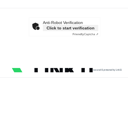
Anti-Robot Verification
Click to start verification
Friendly
Captcha ⇗
secured & protected by Link11