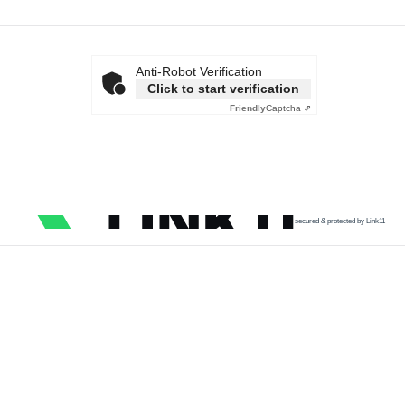
Anti-Robot Verification
Click to start verification
Friendly
Captcha ⇗
secured & protected by Link11