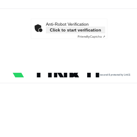
Anti-Robot Verification
Click to start verification
Friendly
Captcha ⇗
secured & protected by Link11