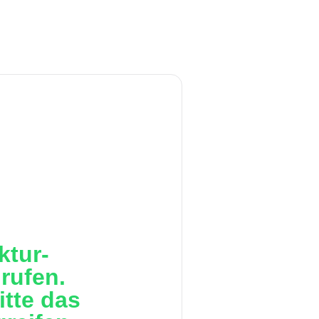
ktur-
rufen.
itte das